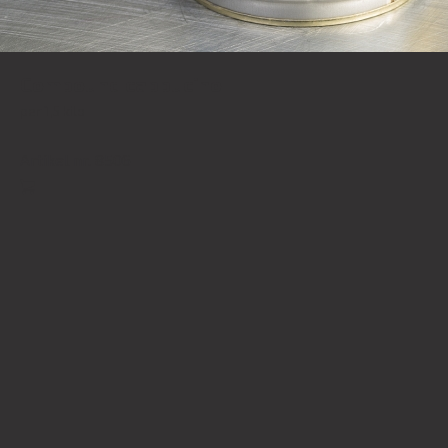
Compound cappucino
per 1,5 kilo
Artikel nr. 8506